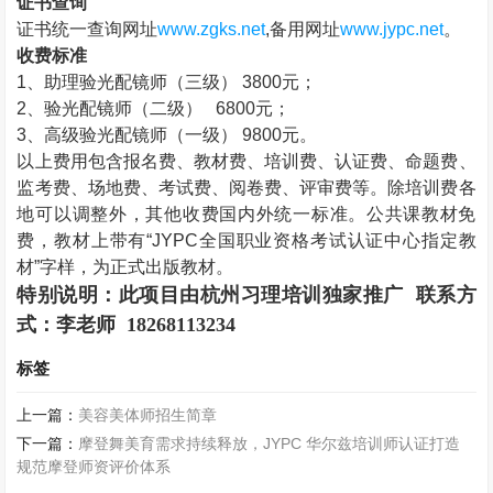
证书查询
证书统一查询网址
www.zgks.net
,
备用网址
www.jypc.net
。
收费标准
1
、助理验光配镜师（三级）
3800
元；
2
、验光配镜师（二级）
6800
元；
3
、高级验光配镜师（一级）
9800
元。
以上费用包含报名费、教材费、培训费、认证费、命题费、
监考费、场地费、考试费、阅卷费、评审费等。除培训费各
地可以调整外，其他收费国内外统一标准。公共课教材免
费，教材上带有“
JYPC
全国职业资格考试认证中心指定教
材”字样，为正式出版教材。
特别说明：此项目由
杭州习理培训
独家推广 联系方
式：
李老师 18268113234
标签
上一篇：
美容美体师招生简章
下一篇：
摩登舞美育需求持续释放，JYPC 华尔兹培训师认证打造
规范摩登师资评价体系