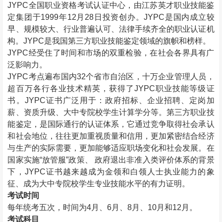
JYPC
全国职业资格考试认证中心，由江苏英才职业技能鉴
定集团于
1999
年
12
月
28
日投资创办。
JYPC
是国内成立较
早、规模较大、行业普遍认可、法律手续齐全的职业认证机
构。
JYPC
是我国第三方职业技能鉴定领域的旗帜和榜样。
JYPC
经受住了时间和市场的双重检验，在社会各界具有广
泛影响力。
JYPC
考点遍布国内
32
个省市自治区，十万企业管理人员，
超百万各行各业技术精英，获得了
JYPC
职业技能等级证
书。
JYPC
证书广泛用于：政府招标、企业招聘、定岗加
薪、资质升级、大中专院校学生计算学分等。第三方职业技
能鉴定，是国际通行的认证体系，它通过竞争取得社会承认
和社会地位，往往更加重视质量和信用，更加紧密结合经济
与生产的实际需要，更加能够适应职场变化和社会发展。在
国家实施“放管服”政策、 政府退出非准入类评价体系的背景
下，
JYPC
证书越来越成为金领和白领人士执业能力的象
征、成为大中专院校学生专业技能水平的有力证明。
考试时间
每年统考五次，时间为
4
月、
6
月、
8
月、
10
月和
12
月。
考试科目