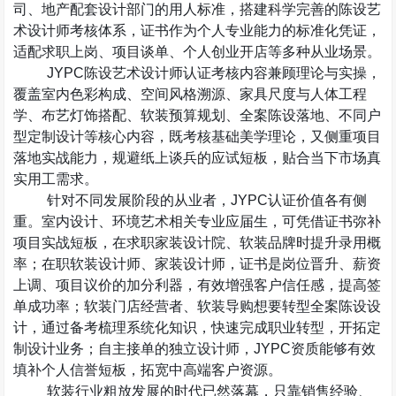
司、地产配套设计部门的用人标准，搭建科学完善的陈设艺
术设计师考核体系，证书作为个人专业能力的标准化凭证，
适配求职上岗、项目谈单、个人创业开店等多种从业场景。
JYPC
陈设艺术设计师认证考核内容兼顾理论与实操，
覆盖室内色彩构成、空间风格溯源、家具尺度与人体工程
学、布艺灯饰搭配、软装预算规划、全案陈设落地、不同户
型定制设计等核心内容，既考核基础美学理论，又侧重项目
落地实战能力，规避纸上谈兵的应试短板，贴合当下市场真
实用工需求。
针对不同发展阶段的从业者，
JYPC
认证价值各有侧
重。室内设计、环境艺术相关专业应届生，可凭借证书弥补
项目实战短板，在求职家装设计院、软装品牌时提升录用概
率；在职软装设计师、家装设计师，证书是岗位晋升、薪资
上调、项目议价的加分利器，有效增强客户信任感，提高签
单成功率；软装门店经营者、软装导购想要转型全案陈设设
计，通过备考梳理系统化知识，快速完成职业转型，开拓定
制设计业务；自主接单的独立设计师，
JYPC
资质能够有效
填补个人信誉短板，拓宽中高端客户资源。
软装行业粗放发展的时代已然落幕，只靠销售经验、