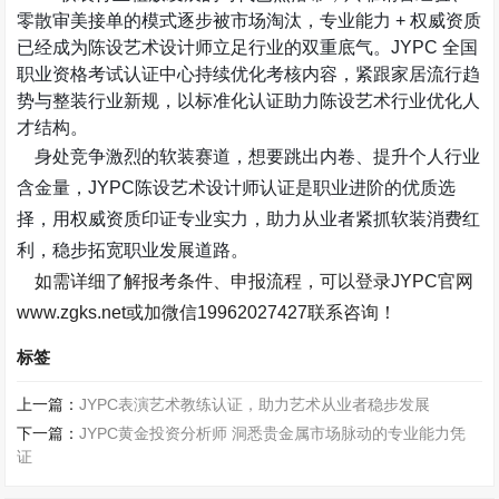
零散审美接单的模式逐步被市场淘汰，专业能力
+
权威资质
已经成为陈设艺术设计师立足行业的双重底气。
JYPC
全国
职业资格考试认证中心持续优化考核内容，紧跟家居流行趋
势与整装行业新规，以标准化认证助力陈设艺术行业优化人
才结构。
身处竞争激烈的软装赛道，想要跳出内卷、提升个人行业
含金量，
JYPC
陈设艺术设计师认证是职业进阶的优质选
择，用权威资质印证专业实力，助力从业者紧抓软装消费红
利，稳步拓宽职业发展道路。
如需详细了解报考条件、申报流程，可以登录
JYPC
官网
www.zgks.net
或加微信
19962027427
联系咨询！
标签
上一篇：
JYPC表演艺术教练认证，助力艺术从业者稳步发展
下一篇：
JYPC黄金投资分析师 洞悉贵金属市场脉动的专业能力凭
证