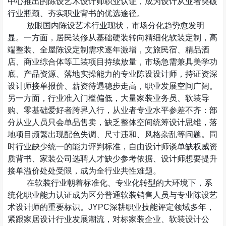
中心推出的陈设艺术设计师职业认证，成为设计从业者突破
行业瓶颈、夯实职业背书的优选途径。
放眼国内陈设艺术行业现状，市场分化趋势愈发明
显。一方面，居民装修从基础硬装转向精细化软装定制，高
端整装、全屋陈设定制需求逐年激增，文旅民宿、精品酒
店、商业综合体等工装项目持续放量，市场急需兼具美学功
底、产品资源、落地实操能力的专业陈设设计师，持证资深
设计师接单报价、薪资待遇稳步走高，职业发展空间广阔。
另一方面，行业准入门槛偏低，大量家装业务员、软装导
购、零基础爱好者跨界入行，从业者专业水平参差不齐：部
分从业人员只会单品售卖，缺乏整体空间统筹设计思维，落
地项目频繁出现配色失调、尺寸违和、风格杂乱等问题。同
时行业缺少统一的能力评判标准，自由设计师谈单缺权威资
质背书、家装公司选聘人才缺少参考依据、设计师想要提升
接单溢价处处受限，成为全行业共性难题。
在软装行业朝着标准化、专业化转型的大环境下，系
统化职业能力认证成为区分普通软装销售人员与专业陈设艺
术设计师的重要标识。
JYPC
深耕职业技能评定领域多年，
紧跟家居设计行业发展潮流，对标家装企业、软装设计公