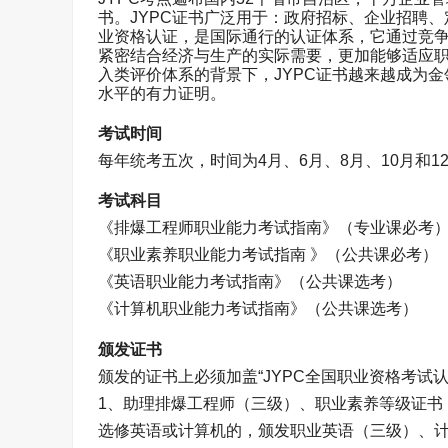
书。
JYPC
证书广泛用于：政府招标、企业招聘、
业资格认证，是国际通行的认证体系，它通过竞
紧密结合经济与生产的实际需要，更加能够适应职
入类评价体系的背景下，
JYPC
证书越来越成为金
水平的有力证明。
考试时间
每年统考五次，时间为
4
月、
6
月、
8
月、
10
月和
1
考试科目
《排爆工程师职业能力考试指南》（专业课必考
《职业素养职业能力考试指南 》（公共课必考）
《英语职业能力考试指南》（公共课选考）
《计算机职业能力考试指南》（公共课选考）
颁发证书
颁发的证书上必须加盖“
JYPC
全国职业资格考试认
1
、助理排爆工程师（三级）、职业素养等级证书
选修英语或计算机的，颁发职业英语（三级）、