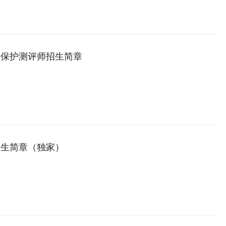
，能在公安、武警、应急管理、安防机构等单位，从事爆炸物排查、拆
方案等专业技术应用性人才。
级保护测评师招生简章
招生简章（独家）