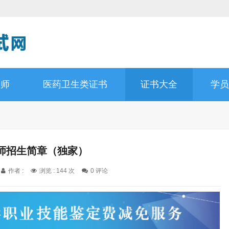
理师
医药卫生类证书
证书大全
学员
师招生简章（独家）
作者 :
浏览 : 144 次
0 评论