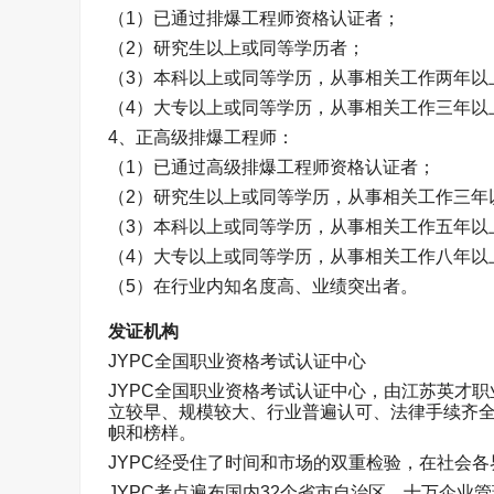
（
1
）已通过排爆工程师资格认证者；
（
2
）研究生以上或同等学历者；
（
3
）本科以上或同等学历，从事相关工作两年以
（
4
）大专以上或同等学历，从事相关工作三年以
4
、正高级排爆工程师：
（
1
）已通过高级排爆工程师资格认证者；
（
2
）研究生以上或同等学历，从事相关工作三年
（
3
）本科以上或同等学历，从事相关工作五年以
（
4
）大专以上或同等学历，从事相关工作八年以
（
5
）在行业内知名度高、业绩突出者。
发证机构
JYPC
全国职业资格考试认证中心
JYPC
全国职业资格考试认证中心，由江苏英才职
立较早、规模较大、行业普遍认可、法律手续齐
帜和榜样。
JYPC
经受住了时间和市场的双重检验，在社会各
JYPC
考点遍布国内
32
个省市自治区，十万企业管