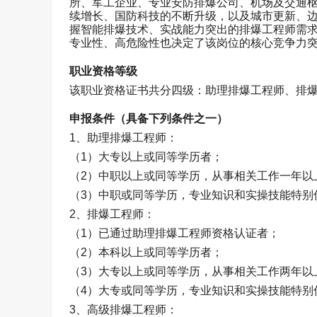
所、军工企业、专业安防排爆公司、机场及交通
续增长、国防科技的不断升级，以及城市更新、
握智能排爆技术、实战能力突出的排爆工程师需
专业性、高危险性也决定了该岗位的核心竞争力
职业资格等级
该职业资格证书共分四级：助理排爆工程师、排
申报条件（具备下列条件之一）
1
、助理排爆工程师：
（
1
）大专以上或同等学历者；
（
2
）中职以上或同等学历，从事相关工作一年以
（
3
）中职或同等学历，专业知识和实操技能特别
2
、排爆工程师：
（
1
）已通过助理排爆工程师资格认证者；
（
2
）本科以上或同等学历者；
（
3
）大专以上或同等学历，从事相关工作两年以
（
4
）大专或同等学历，专业知识和实操技能特别
3
、高级排爆工程师：