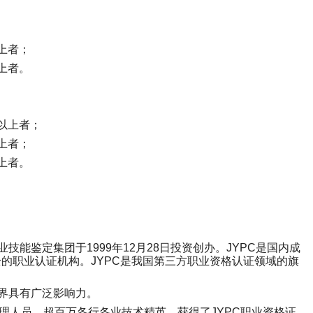
上者；
上者。
以上者；
上者；
上者。
业技能鉴定集团于
1999
年
12
月
28
日投资创办。
JYPC
是国内成
全的职业认证机构。
JYPC
是我国第三方职业资格认证领域的旗
界具有广泛影响力。
理人员，超百万各行各业技术精英，获得了
JYPC
职业资格证