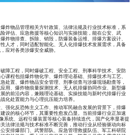
、爆炸物品管理相关方针政策、法律法规及行业技术标准，系
风险评估、应急救援等核心知识与实操技能，能在公安、武
事爆炸物排查、拆除、销毁，防爆装备运维、排爆方案设计、
用性人才，同时适配智能化、无人化排爆技术发展需求，具备
线，应对各类涉爆安全威胁。
与破障工程，同时爆破工程、安全工程、刑事科学技术、安防
核心课程包括爆炸物化学、爆炸理论基础、排爆技术与工艺、
应急处置、爆炸物品安全管理、刑事侦查与涉爆现场勘查等，
统应用、爆炸物痕量探测技术、无人机排爆协同作业、新型爆
发展的前沿内容，兼顾理论基础、实操技能与新时代排爆行业
实战化处置能力与心理抗压能力培养。
设、强化反恐怖主义工作、推动军民融合发展的背景下，排爆
防建设的核心环节，其重要性愈发凸显。当前排爆行业正加速
像系统、远程引爆装置等核心装备持续迭代，国产化率显著提
相关法律法规与技术标准不断完善，推动行业从经验驱动向标
级公安排爆部门、武警部队、应急管理救援队伍、军工科研院